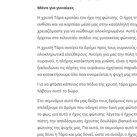
Μόνο για γυναίκες
Η χρυσή Τάρα κρατάει τον ήχο της φώτισης. Ο ήχος 
ανθίσει και να καρπίσει μέσα μας στην κατάλληλη στι
χρειαζόμαστε για να νιώθουμε ολοκληρωμένοι. Αυτό ε
έρχεται στο τελευταίο στάδιο της γυναικείας φώτισης.
Η χρυσή Τάρα ανοίγει το δρόμο προς τους ουρανούς κ
ολοκληρωτικά ελεύθερους. Ανοίγει για μας την πύλη 
ουρανού, η πλήρης κατάκτηση και γνώση, είναι η πρ
ξεκλειδώνει τις πόρτες του ουράνιου ηχητικού παραδε
να κατακτήσουμε όλα όσα ονειρεύεται η ψυχή μας στ
Για να φτάσει κάποιος στα πόδια της χρυσή Τάρα χρε
λάβουν αυτό το δώρο.
Στο σεμινάριο αυτό θα μας δείξει τους δρόμους που μ
επιλέξουμε το δρόμο που οδηγεί στην δική μας φώτισ
το φως, για αυτό ο ήχος της φώτισης λέγεται ο ήχος
πίστη, την αποδέσμευση, έχοντας δουλέψει βασικά κο
φώτισης της ψυχής μας. Για αυτό, το σεμινάριο αυτό 
μας δίνει η Τάρα και μας δονεί, ώστε να ανοίξει ο ή