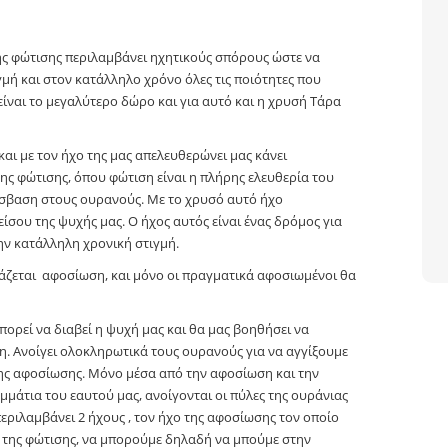
της φώτισης περιλαμβάνει ηχητικούς σπόρους ώστε να
γμή και στον κατάλληλο χρόνο όλες τις ποιότητες που
ίναι το μεγαλύτερο δώρο και για αυτό και η χρυσή Τάρα
αι με τον ήχο της μας απελευθερώνει μας κάνει
της φώτισης, όπου φώτιση είναι η πλήρης ελευθερία του
όσβαση στους ουρανούς. Με το χρυσό αυτό ήχο
ίσου της ψυχής μας. Ο ήχος αυτός είναι ένας δρόμος για
ην κατάλληλη χρονική στιγμή.
ιάζεται αφοσίωση, και μόνο οι πραγματικά αφοσιωμένοι θα
πορεί να διαβεί η ψυχή μας και θα μας βοηθήσει να
η. Ανοίγει ολοκληρωτικά τους ουρανούς για να αγγίξουμε
 της αφοσίωσης. Μόνο μέσα από την αφοσίωση και την
μμάτια του εαυτού μας, ανοίγονται οι πύλες της ουράνιας
περιλαμβάνει 2 ήχους , τον ήχο της αφοσίωσης τον οποίο
χος της φώτισης, να μπορούμε δηλαδή να μπούμε στην