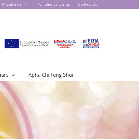
Multimedia
Promotions / Events
Contact Us
nars
Apha Chi Feng Shui