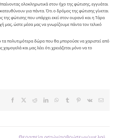
Μπαίνοντας ολοκληρωτικά στον ήχο της φώτισης, εγγυάται
ς κατευθύνουν για πάντα. Ότι ο δρόμος της φώτισης γίνεται
ος της φώτισης που υπάρχει εκεί στον ουρανό και η Τάρα
χή μας, ώστε μέσα μας να γνωρίζουμε πάντα τον τελικό
από τα πολυτιμότερα δώρα που θα μπορούσε να χαριστεί από
ας χαμογελά και μας λέει ότι χρειάζεται μόνο να το
Facebook
X
Reddit
LinkedIn
WhatsApp
Tumblr
Pinterest
Vk
Email
Θεραπεία οστών/αρθρώσεων/μυελού