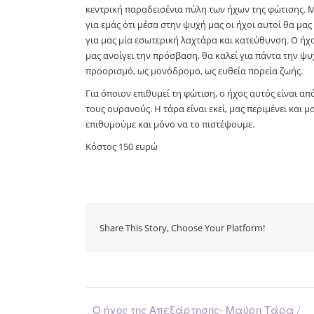
κεντρική παραδεισένια πύλη των ήχων της φώτισης. 
για εμάς ότι μέσα στην ψυχή μας οι ήχοι αυτοί θα μα
για μας μία εσωτερική λαχτάρα και κατεύθυνση. Ο ήχ
μας ανοίγει την πρόσβαση, θα καλεί για πάντα την ψυ
προορισμό, ως μονόδρομο, ως ευθεία πορεία ζωής.
Για όποιον επιθυμεί τη φώτιση, ο ήχος αυτός είναι 
τους ουρανούς. Η τάρα είναι εκεί, μας περιμένει και μ
επιθυμούμε και μόνο να το πιστέψουμε.
Κόστος 150 ευρώ
Share This Story, Choose Your Platform!
Ο ήχος της Απεξάρτησης- Μαύρη Τάρα /