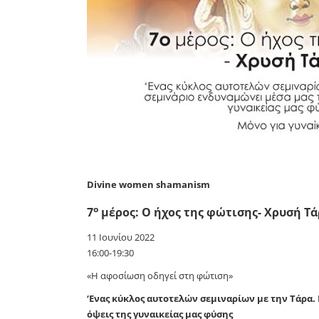
Divine women shamanism
ο
7
μέρος: Ο ήχος της φώτισης- Χρυσή Τ
11 Ιουνίου 2022
16:00-19:30
«Η αφοσίωση οδηγεί στη φώτιση»
‘
E
νας κύκλος αυτοτελών σεμιναρίων με την Τάρα. 
όψεις της γυναικείας μας φύσης