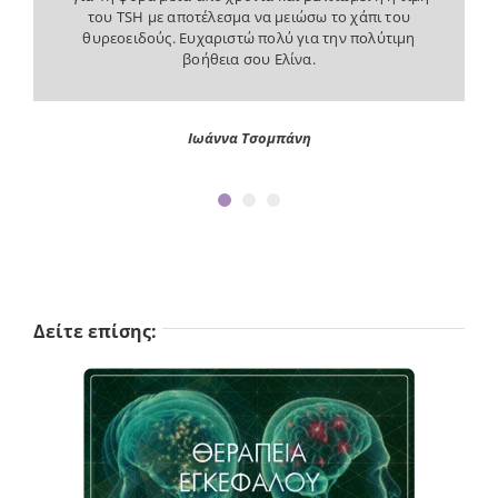
μετά από τη συνεδρία για το στομάχι, σταμάτησα να
του TSH με αποτέλεσμα να μειώσω το χάπι του
παίρνω τα χάπια για παλινδρόμηση, που τα έπαιρνα τα
θυρεοειδούς. Ευχαριστώ πολύ για την πολύτιμη
Μ. Χ.
τελευταία 2 χρόνια συστηματικά κάθε μέρα, γιατί
βοήθεια σου Ελίνα.
μειώθηκαν πάρα πολύ τα συμπτώματα.
Ιωάννα Τσομπάνη
Μαρία Σ.
Δείτε επίσης: