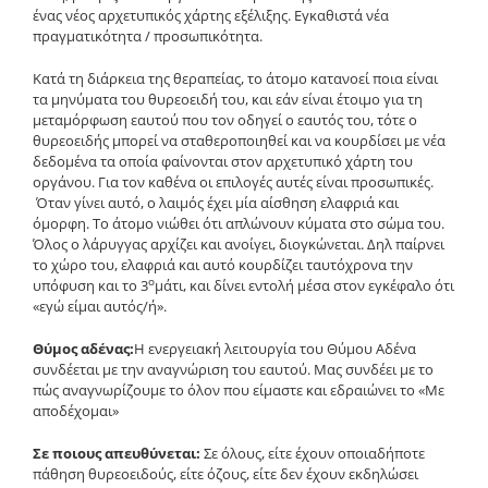
ένας νέος αρχετυπικός χάρτης εξέλιξης. Εγκαθιστά νέα
πραγματικότητα / προσωπικότητα.
Κατά τη διάρκεια της θεραπείας, το άτομο κατανοεί ποια είναι
τα μηνύματα του θυρεοειδή του, και εάν είναι έτοιμο για τη
μεταμόρφωση εαυτού που τον οδηγεί ο εαυτός του, τότε ο
θυρεοειδής μπορεί να σταθεροποιηθεί και να κουρδίσει με νέα
δεδομένα τα οποία φαίνονται στον αρχετυπικό χάρτη του
οργάνου. Για τον καθένα οι επιλογές αυτές είναι προσωπικές.
Όταν γίνει αυτό, ο λαιμός έχει μία αίσθηση ελαφριά και
όμορφη. Το άτομο νιώθει ότι απλώνουν κύματα στο σώμα του.
Όλος ο λάρυγγας αρχίζει και ανοίγει, διογκώνεται. Δηλ παίρνει
το χώρο του, ελαφριά και αυτό κουρδίζει ταυτόχρονα την
ο
υπόφυση και το 3
μάτι, και δίνει εντολή μέσα στον εγκέφαλο ότι
«εγώ είμαι αυτός/ή».
Θύμος αδένας:
Η ενεργειακή λειτουργία του Θύμου Αδένα
συνδέεται με την αναγνώριση του εαυτού. Μας συνδέει με το
πώς αναγνωρίζουμε το όλον που είμαστε και εδραιώνει το «Με
αποδέχομαι»
Σε ποιους απευθύνεται:
Σε όλους, είτε έχουν οποιαδήποτε
πάθηση θυρεοειδούς, είτε όζους, είτε δεν έχουν εκδηλώσει