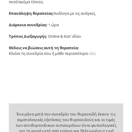
ποτέ/ακόμα τίποτα.
Επανάληψη θεραπείας:
Ανάλογα με τις ανάγκες.
Διάρκεια συνεδρίας:
1 ώρα
Τρόπος Διεξαγωγής:
Online & Κατ’ ιδίαν
Θέλεις να βιώσεις αυτή τη θεραπεία;
Κλείσε τη συνεδρία σου ή μάθε περισσότερα
εδώ
Ένα μήνα μετά την συνεδρία του θυρεοειδή έκανα τις
Είχα επί πολλά έτη συχνά κρίσεις πανικού, και μετά τη
Κάνοντας υπέρηχο θυρεοειδή μετά από τη θεραπεία
αιματολογικές εξετάσεις του θυρεοειδούς και οι τιμές
θυρεοειδή με τη Νάχνα, μου είπε ο γιατρός μου ότι
συνεδρία της καρδιάς και του θυρεοειδούς
των αντιθυρεοιδικων αντισωμάτων είναι φυσιολογικές
πρώτη φορά μετά από 5 χρόνια που με παρακολουθεί,
εξαφανίστηκαν. Είμαι ευγνώμων!
μίκρυναν οι όζοι μου (έχω μάλιστα πολλούς). Επίσης,
για 1η φορά μετά από χρόνια και βελτιωμένη η τιμή