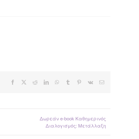
Facebook
X
Reddit
LinkedIn
WhatsApp
Tumblr
Pinterest
Vk
Email
Δωρεάν e-book Καθημερινός
Διαλογισμός: Μετάλλαξη