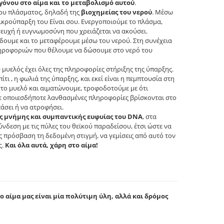
γόνου στο αίμα και το μεταβολισμό αυτού
.
ου πλάσματος, δηλαδή της
βιοχημείας του νερού
. Μέσω
ικρούπαρξη του Είναι σου. Ενεργοποιούμε το πλάσμα,
σευχή ή ευγνωμοσύνη που χρειάζεται να ακούσει.
ίδουμε και το μεταφέρουμε μέσω του νερού. Στη συνέχεια
ληροφοριών που θέλουμε να δώσουμε στο νερό του
Ο μυελός έχει όλες της πληροφορίες στήριξης της ύπαρξης.
ίτι , η φωλιά της ύπαρξης, και εκεί είναι η πεμπτουσία στη
στο μυελό και αιματώνουμε, τροφοδοτούμε με ότι
με οποιεσδήποτε λανθασμένες πληροφορίες βρίσκονται στο
άσει ή να ατροφήσει.
ς μνήμης και συμπαντικής ευφυίας του DNA
, στα
ύνδεση με τις πύλες του θεϊκού παραδείσου, έτσι ώστε να
ς πρόσβαση τη δεδομένη στιγμή, να γεμίσεις από αυτό τον
ς.
Και όλα αυτά, χάρη στο αίμα!
 αίμα μας είναι μία πολύτιμη ύλη, αλλά και δρόμος