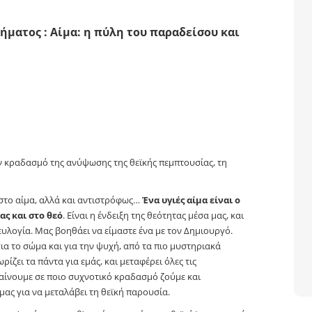
ήματος : Αίμα: η πύλη του παραδείσου και
ν κραδασμό της ανύψωσης της θεϊκής πεμπτουσίας, τη
 στο αίμα, αλλά και αντιστρόφως…
Ένα υγιές αίμα είναι ο
ς και στο θεό
. Είναι η ένδειξη της θεότητας μέσα μας, και
 ευλογία. Μας βοηθάει να είμαστε ένα με τον Δημιουργό.
ια το σώμα και για την ψυχή, από τα πιο μυστηριακά
ίζει τα πάντα για εμάς, και μεταφέρει όλες τις
αίνουμε σε ποιο συχνοτικό κραδασμό ζούμε και
ας για να μεταλάβει τη θεϊκή παρουσία.