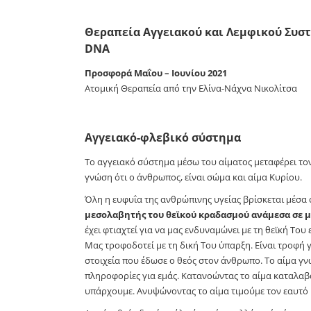
Θεραπεία Αγγειακού και Λεμφικού Συστ
DNA
Προσφορά Μαΐου – Ιουνίου 2021
Ατομική Θεραπεία από την Ελίνα-Νάχνα Νικολίτσα
Αγγειακό-φλεβικό σύστημα
Το αγγειακό σύστημα μέσω του αίματος μεταφέρει το
γνώση ότι ο άνθρωπος, είναι σώμα και αίμα Κυρίου.
Όλη η ευφυΐα της ανθρώπινης υγείας βρίσκεται μέσα
μεσολαβητής του θεϊκού κραδασμού ανάμεσα σε μα
έχει φτιαχτεί για να μας ενδυναμώνει με τη θεϊκή Του
Μας τροφοδοτεί με τη δική Του ύπαρξη. Είναι τροφή γ
στοιχεία που έδωσε ο θεός στον άνθρωπο. Το αίμα γνωρ
πληροφορίες για εμάς. Κατανοώντας το αίμα καταλαβ
υπάρχουμε. Ανυψώνοντας το αίμα τιμούμε τον εαυτό μ