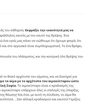
τάς του κάθαρση.
Εκφράζει την ικανότητά μας να
αράλληλος εαυτός με τον εαυτό της θρέψης. Ένα
 ένα υγιές μας κάνει να νιώθουμε ότι έχουμε φτερά, ότι
 και στο αγγειακό είναι συμπληρωματική. Το ένα θρέφει,
πτουσία του πλάσματος, και την κεντρική ύλη θρέψης του
ό το θεϊκό αρχέτυπο του αίματος, και να διατηρεί για
υμε το αίμα με το αρχέτυπο του αιμοκύτταρου ώστε
ϊκή Σοφία.
Το αιμοκύτταρο είναι ο κραδασμός της
 αιμοκύτταρο υπάρχουν όλες οι επιλογές της ύπαρξης,
της θέωσης! Και έτσι, με αυτή τη σύνδεση, το αίμα θα
ταυτότητα. .. Σαν αλλαγή κραδασμού και εαυτού! Γεμίζεις