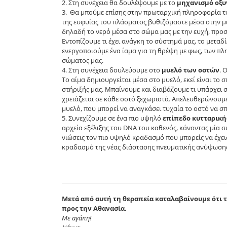
Στη συνέχεια θα δουλέψουμε με το
μηχανισμό οξυ
Θα μπούμε επίσης στην πρωταρχική πληροφορία τ
της ευφυίας του πλάσματος βυθιζόμαστε μέσα στην μ
δηλαδή το νερό μέσα στο σώμα μας με την ευχή, προ
Εντοπίζουμε τι έχει ανάγκη το σύστημά μας, το μεταδ
ενεργοποιούμε ένα ίαμα για τη θρέψη με φως, των π
σώματος μας.
Στη συνέχεια δουλεύουμε στο
μυελό των οστών
. 
Το αίμα δημιουργείται μέσα στο μυελό, εκεί είναι το σπ
στήριξής μας. Μπαίνουμε και διαβάζουμε τι υπάρχει 
χρειάζεται σε κάθε οστό ξεχωριστά. Απελευθερώνου
μυελό, που μπορεί να αναγκάσει τυχαία το οστό να σπ
Συνεχίζουμε σε ένα πιο υψηλό
επίπεδο κυτταρική
αρχεία εξέλιξης του DNA του καθενός, κάνοντας μία σ
νιώσεις τον πιο υψηλό κραδασμό που μπορείς να έχει
κραδασμό της νέας διάστασης πνευματικής ανύψωση
Μετά από αυτή τη θεραπεία καταλαβαίνουμε ότι το
προς την Αθανασία.
Με αγάπη!