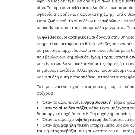
Αφού ο θεός δεν έχει ύλη άρα αίμα, αλλά εμείς είμαστε
αίμα; Το αίμα συντονίζεται και λαμβάνει πληροφορία,
αφθονία της ροής και η αφθονία της ζωής. Γιατί ο θε
Όπου ζωή = ροή! Το αίμα όλων των ανθρώπων μεταφέρ
αποκοβόμαστε και του δίνουμε άλλα μηνύματα… Το α
Οι
φλέβες
και οι
αρτηρίες
είναι όργανα στην υπηρεσ
υπηρετεί και μεταφέρει το θεϊκό . Φλέβες που νοσούν
ροή και ότι υπάρχει δυσκολία να συνδεθούμε με τη 
που βουλώνουν σημαίνει ότι έχουμε τραυματιστεί από
μας είναι εύκολο να ακολουθούμε τις νόρμες ή τα κα
πηγαίνουμε αντίθετα. Άλλες φορές προσπαθούμε να α
μας. Και όλη αυτή η προσπάθεια μεταφέρεται στις φλέ
Το αίμα είναι ένας υγρός ιστός που στρεσάρεται πάρα
στόχους!
Όταν το αίμα παθαίνει
θρομβώσεις
ή πήζει σημαίν
Όταν
το αίμα δεν πήζει
, κάπου έχουμε ξεχάσει τα
δημιουργική αρχή /από τη θεϊκή αρχή δημιουργίας.
Όταν το αίμα έχει
υψηλή πίεση
βιαζόμαστε να π
Όταν έχει
χαμηλή πίεση
υπάρχει μέσα μας ένα α
του αίματος ανεβάζουμε τη συχνότητα του σώματός 