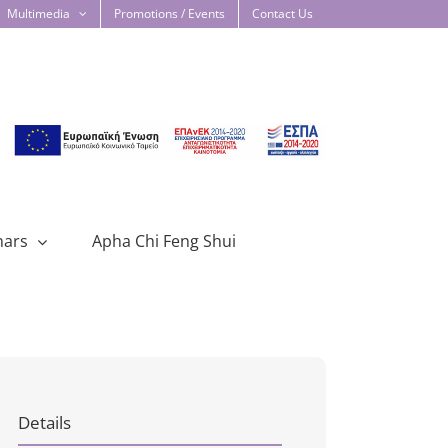
Multimedia
Promotions / Events
Contact Us
nars
Apha Chi Feng Shui
Details