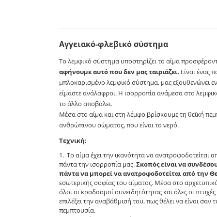
Αγγειακό-φλεβικό σύστημα
Το λεμφικό σύστημα υποστηρίζει το αίμα προσφέρον
αφήνουμε αυτό που δεν μας ταιριάζει.
Είναι ένας π
μπλοκαρισμένο λεμφικό σύστημα, μας εξουθενώνει ενώ
είμαστε ανάλαφροι. Η ισορροπία ανάμεσα στο λεμφικό
το άλλο αποβάλει.
Μέσα στο αίμα και στη λέμφο βρίσκουμε τη θεϊκή πεμ
ανθρώπινου σώματος, που είναι το νερό.
Τεχνική:
Το αίμα έχει την ικανότητα να ανατροφοδοτείται απ
πάντα την ισορροπία μας.
Σκοπός είναι να συνδέσο
πάντα να μπορεί να ανατροφοδοτείται από την Θε
εσωτερικής σοφίας του αίματος. Μέσα στο αρχετυπικό
όλοι οι κραδασμοί συνειδητότητας και όλες οι πτυχές 
επιλέξει την αναβάθμισή του, πως θέλει να είναι σαν 
πεμπτουσία.