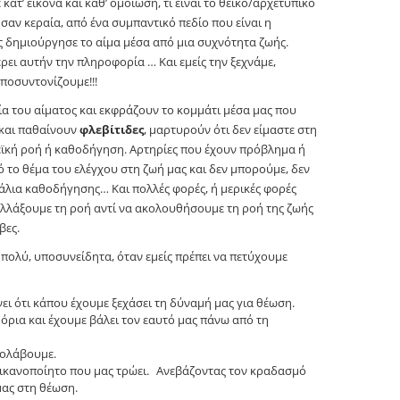
 κατ’ εικόνα και καθ’ ομοίωση, τι είναι το θεϊκό/αρχετυπικό
 σαν κεραία, από ένα συμπαντικό πεδίο που είναι η
ός δημιούργησε το αίμα μέσα από μια συχνότητα ζωής.
ει αυτήν την πληροφορία … Και εμείς την ξεχνάμε,
ποσυντονίζουμε!!!
ία του αίματος και εκφράζουν το κομμάτι μέσα μας που
 και παθαίνουν
φλεβίτιδες
, μαρτυρούν ότι δεν είμαστε στη
θεϊκή ροή ή καθοδήγηση. Αρτηρίες που έχουν πρόβλημα ή
 το θέμα του ελέγχου στη ζωή μας και δεν μπορούμε, δεν
νάλια καθοδήγησης… Και πολλές φορές, ή μερικές φορές
λλάξουμε τη ροή αντί να ακολουθήσουμε τη ροή της ζωής
βες.
 πολύ, υποσυνείδητα, όταν εμείς πρέπει να πετύχουμε
ει ότι κάπου έχουμε ξεχάσει τη δύναμή μας για θέωση.
 όρια και έχουμε βάλει τον εαυτό μας πάνω από τη
ρολάβουμε.
νικανοποίητο που μας τρώει. Ανεβάζοντας τον κραδασμό
μας στη θέωση.