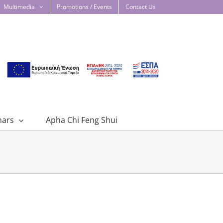
Multimedia
Promotions / Events
Contact Us
nars
Apha Chi Feng Shui