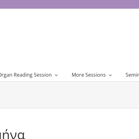
Organ Reading Session
More Sessions
Semi
μήνα