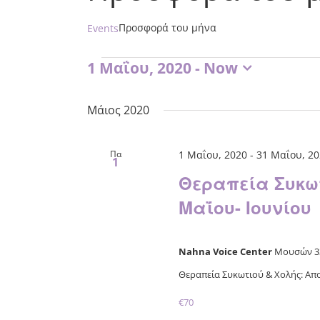
Προσφορά του μήνα
Events
Events
1 Μαΐου, 2020
 - 
Now
Select
date.
Μάιος 2020
Πα
1 Μαΐου, 2020
-
31 Μαΐου, 20
1
Θεραπεία Συκω
Μαΐου- Ιουνίου
Nahna Voice Center
Μουσών 33
Θεραπεία Συκωτιού & Χολής: Απο
€70