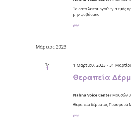
Τα οστά λειτουργούν για εμάς πρ
μην φοβάσαι».
65€
Μάρτιος 2023
Τε
1 Μαρτίου, 2023
-
31 Μαρτίου
1
Θεραπεία Δέρ
Nahna Voice Center
Μουσών 33
Θεραπεία δέρματος Προσφορά Μαρ
65€