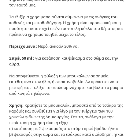
τον εαυτό μας.
Τα ελιξίρια χρησιμοποιούνται σύμφωνα με τις ανάγκες του
καθενός και με καθοδήγηση. Η χρήση είναι προσωπική και η
ποσότητα αντιστοιχεί σε ένα αυτοτελή κύκλο του θέματος και
πρέπει να χρησιμοποιηθεί μέχρι το τέλος.
Περιεχόμενα
: Νερό, αλκοόλ 30% vol.
Σπρέι 50 ml :
για κατάποση και ψέκασμα στο σώμα και την
αύρα.
Να αποφεύγεται η φύλαξη των μπουκαλιών σε σημεία
εκτεθειμένα στον ήλιο, ή σε ακτινοβολία. Αν πρόκειται να το
μεταφέρετε, τυλίξτε το σε αλουμινόχαρτο και βάλτε το μακριά
από κινητά τηλέφωνα.
Χρήση:
Κρατήστε το μπουκαλάκι μπροστά από το τσάκρα της
καρδιάς και συνδεθείτε για λίγο με την ενέργεια των 108
χρυσών φιδιών της Δημιουργίας. Επειτα, ανάλογα με την
περίσταση η χρήση είναι η εξής:
α) κατάποση με 2 ψεκασμούς στο στόμα πρωί-βράδυ, ή/και
β) ψεκασμός στην αύρα και τα τσάκρας κατά διαίσθηση, ή/και