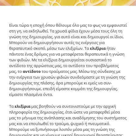
Είναι τώρα η εποχή όπου θέλουμε όλο μας το φως να εμφανιστεί
στη γη, να εκδηλωθεί. Τα χρυσά φίδια έχουν μέσα τους όλη τη
γνώση της δημιουργίας, για αυτό είναι και δημιουργοί οι ίδιοι.
Μπορούν να δημιουργήσουν αυτές τις ενέργειες για
θεραπευτικό σκοπό, μέσω των ελιξιρίων. Τα
ελιξίρια
ήταν
πάντοτε ένας δρόμος για να μεταφέρεται θεραπευτικά η γνώση
των φιδιών. Με τα ελιξίρια δημιουργείται ουσιαστικά το
αντίδοτο της αρρώστιας μας, το αντίδοτο του προβλήματος
μας, το
αντίδοτο
του τραύματος μας. Μέσω της σύνδεσης με
την ενέργεια των χρυσών φιδιών συνδεόμαστε με τη γνώση της
δημιουργίας της πλάσης, άρα μπορούμε κι εμείς να συν-
δημιουργήσουμε, επειδή είμαστε κομμάτι της δημιουργίας,
είμαστε πλασμένα όντα.
Τα
ελιξίρια
μας βοηθούν να συντονιστούμε με την αρχική
πληροφορία της δημιουργίας, έτσι ώστε να μεταφερθεί μέσα
μας το μήνυμα της ανάπλασης και αναδόμησης του συστήματος
μας και να επουλωθεί το τραύμα, ψυχικό ή πνευματικό.
Μπορούμε να ξυπνήσουμε λοιπόν μέσα μας τη γνώση της
δημιουργίας και να γίνουμε μικροί δημιουργοί θεραπεύοντας